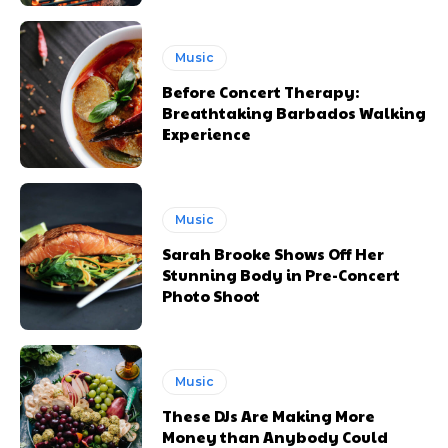
Music
Free limited access
Free limited access
Before Concert Therapy:
Breathtaking Barbados Walking
Vrij
Vrij
Experience
/ forever
/ forever
Etiam est nibh, lobortis sit
Etiam est nibh, lobortis sit
Music
Praesent euismod ac
Praesent euismod ac
Sarah Brooke Shows Off Her
Ut mollis pellentesque tortor
Ut mollis pellentesque tortor
Stunning Body in Pre-Concert
Photo Shoot
Nullam eu erat condimentum
Nullam eu erat condimentum
Donec quis est ac felis
Donec quis est ac felis
Orci varius natoque dolor
Orci varius natoque dolor
Music
KIES PLAN
KIES PLAN
These DJs Are Making More
Money than Anybody Could