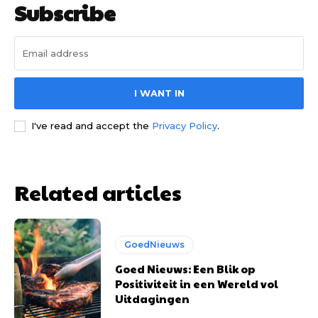
Subscribe
I WANT IN
I've read and accept the
Privacy Policy
.
Related articles
Subscription
Subscription
GoedNieuws
Goed Nieuws: Een Blik op
plans
plans
Positiviteit in een Wereld vol
Uitdagingen